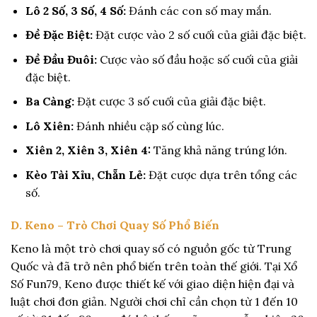
Lô 2 Số, 3 Số, 4 Số:
Đánh các con số may mắn.
Đề Đặc Biệt:
Đặt cược vào 2 số cuối của giải đặc biệt.
Đề Đầu Đuôi:
Cược vào số đầu hoặc số cuối của giải
đặc biệt.
Ba Càng:
Đặt cược 3 số cuối của giải đặc biệt.
Lô Xiên:
Đánh nhiều cặp số cùng lúc.
Xiên 2, Xiên 3, Xiên 4:
Tăng khả năng trúng lớn.
Kèo Tài Xỉu, Chẵn Lẻ:
Đặt cược dựa trên tổng các
số.
D. Keno – Trò Chơi Quay Số Phổ Biến
Keno là một trò chơi quay số có nguồn gốc từ Trung
Quốc và đã trở nên phổ biến trên toàn thế giới. Tại Xổ
Số Fun79, Keno được thiết kế với giao diện hiện đại và
luật chơi đơn giản. Người chơi chỉ cần chọn từ 1 đến 10