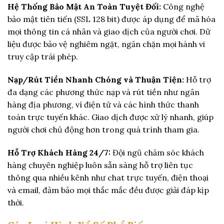
Hệ Thống Bảo Mật An Toàn Tuyệt Đối:
Công nghệ
bảo mật tiên tiến (SSL 128 bit) được áp dụng để mã hóa
mọi thông tin cá nhân và giao dịch của người chơi. Dữ
liệu được bảo vệ nghiêm ngặt, ngăn chặn mọi hành vi
truy cập trái phép.
Nạp/Rút Tiền Nhanh Chóng và Thuận Tiện:
Hỗ trợ
đa dạng các phương thức nạp và rút tiền như ngân
hàng địa phương, ví điện tử và các hình thức thanh
toán trực tuyến khác. Giao dịch được xử lý nhanh, giúp
người chơi chủ động hơn trong quá trình tham gia.
Hỗ Trợ Khách Hàng 24/7:
Đội ngũ chăm sóc khách
hàng chuyên nghiệp luôn sẵn sàng hỗ trợ liên tục
thông qua nhiều kênh như chat trực tuyến, điện thoại
và email, đảm bảo mọi thắc mắc đều được giải đáp kịp
thời.