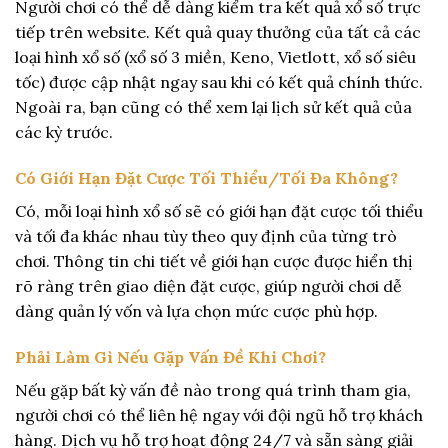
Người chơi có thể dễ dàng kiểm tra kết quả xổ số trực
tiếp trên website. Kết quả quay thưởng của tất cả các
loại hình xổ số (xổ số 3 miền, Keno, Vietlott, xổ số siêu
tốc) được cập nhật ngay sau khi có kết quả chính thức.
Ngoài ra, bạn cũng có thể xem lại lịch sử kết quả của
các kỳ trước.
Có Giới Hạn Đặt Cược Tối Thiểu/Tối Đa Không?
Có, mỗi loại hình xổ số sẽ có giới hạn đặt cược tối thiểu
và tối đa khác nhau tùy theo quy định của từng trò
chơi. Thông tin chi tiết về giới hạn cược được hiển thị
rõ ràng trên giao diện đặt cược, giúp người chơi dễ
dàng quản lý vốn và lựa chọn mức cược phù hợp.
Phải Làm Gì Nếu Gặp Vấn Đề Khi Chơi?
Nếu gặp bất kỳ vấn đề nào trong quá trình tham gia,
người chơi có thể liên hệ ngay với đội ngũ hỗ trợ khách
hàng. Dịch vụ hỗ trợ hoạt động 24/7 và sẵn sàng giải