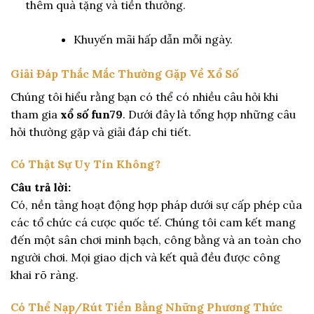
thêm quà tặng và tiền thưởng.
Khuyến mãi hấp dẫn mỗi ngày.
Giải Đáp Thắc Mắc Thường Gặp Về Xổ Số
Chúng tôi hiểu rằng bạn có thể có nhiều câu hỏi khi
tham gia
xổ số fun79
. Dưới đây là tổng hợp những câu
hỏi thường gặp và giải đáp chi tiết.
Có Thật Sự Uy Tín Không?
Câu trả lời:
Có, nền tảng hoạt động hợp pháp dưới sự cấp phép của
các tổ chức cá cược quốc tế. Chúng tôi cam kết mang
đến một sân chơi minh bạch, công bằng và an toàn cho
người chơi. Mọi giao dịch và kết quả đều được công
khai rõ ràng.
Có Thể Nạp/Rút Tiền Bằng Những Phương Thức