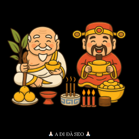
A DI ĐÀ SEO