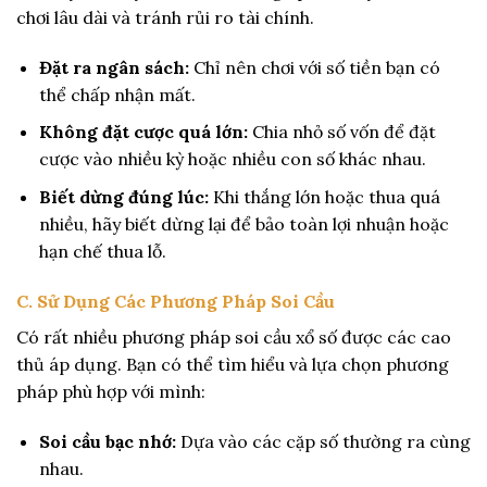
chơi lâu dài và tránh rủi ro tài chính.
Đặt ra ngân sách:
Chỉ nên chơi với số tiền bạn có
thể chấp nhận mất.
Không đặt cược quá lớn:
Chia nhỏ số vốn để đặt
cược vào nhiều kỳ hoặc nhiều con số khác nhau.
Biết dừng đúng lúc:
Khi thắng lớn hoặc thua quá
nhiều, hãy biết dừng lại để bảo toàn lợi nhuận hoặc
hạn chế thua lỗ.
C. Sử Dụng Các Phương Pháp Soi Cầu
Có rất nhiều phương pháp soi cầu xổ số được các cao
thủ áp dụng. Bạn có thể tìm hiểu và lựa chọn phương
pháp phù hợp với mình:
Soi cầu bạc nhớ:
Dựa vào các cặp số thường ra cùng
nhau.