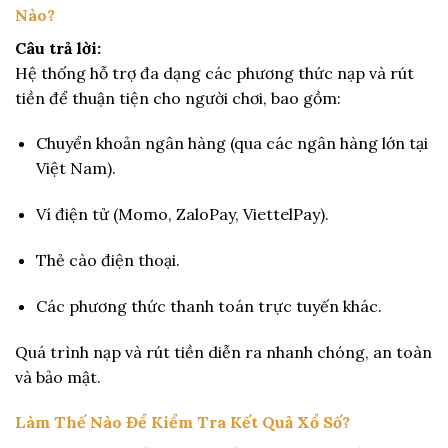
Nào?
Câu trả lời:
Hệ thống hỗ trợ đa dạng các phương thức nạp và rút
tiền để thuận tiện cho người chơi, bao gồm:
Chuyển khoản ngân hàng (qua các ngân hàng lớn tại
Việt Nam).
Ví điện tử (Momo, ZaloPay, ViettelPay).
Thẻ cào điện thoại.
Các phương thức thanh toán trực tuyến khác.
Quá trình nạp và rút tiền diễn ra nhanh chóng, an toàn
và bảo mật.
Làm Thế Nào Để Kiểm Tra Kết Quả Xổ Số?