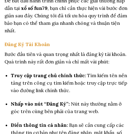
Để bắt đầu hành trình chinh phục các giải thưởng hấp
dẫn tại
xổ số fun79
, bạn chỉ cần thực hiện vài bước đơn
giản sau đây. Chúng tôi đã tối ưu hóa quy trình để đảm
bảo bạn có thể tham gia nhanh chóng và thuận tiện
nhất.
Đăng Ký Tài Khoản
Bước đầu tiên và quan trọng nhất là đăng ký tài khoản.
Quá trình này rất đơn giản và chỉ mất vài phút:
Truy cập trang chủ chính thức:
Tìm kiếm tên nền
tảng trên công cụ tìm kiếm hoặc truy cập trực tiếp
vào đường link chính thức.
Nhấp vào nút “Đăng Ký”:
Nút này thường nằm ở
góc trên cùng bên phải của trang web.
Điền thông tin cá nhân:
Bạn sẽ cần cung cấp các
thông tin cơ bản như tên đăng nhập, mật khẩu, số