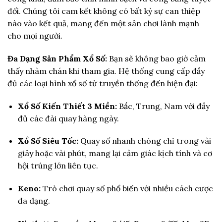
đối. Chúng tôi cam kết không có bất kỳ sự can thiệp
nào vào kết quả, mang đến một sân chơi lành mạnh
cho mọi người.
Đa Dạng Sản Phẩm Xổ Số:
Bạn sẽ không bao giờ cảm
thấy nhàm chán khi tham gia. Hệ thống cung cấp đầy
đủ các loại hình xổ số từ truyền thống đến hiện đại:
Xổ Số Kiến Thiết 3 Miền:
Bắc, Trung, Nam với đầy
đủ các đài quay hàng ngày.
Xổ Số Siêu Tốc:
Quay số nhanh chóng chỉ trong vài
giây hoặc vài phút, mang lại cảm giác kịch tính và cơ
hội trúng lớn liên tục.
Keno:
Trò chơi quay số phổ biến với nhiều cách cược
đa dạng.